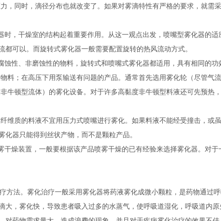
压力，同时，滴径分布也就改变了。如果对雾滴特性有严格的要求，就需
器时，干燥室的结构起着重要作用。从这一观点出发，喷嘴型雾化器的适
流都可以。而旋转式雾化器一般需要配置旋转的热风流动方式。
腐蚀性、非磨蚀性的物料，旋转式和喷嘴式雾化器都适用，具有相同的功
状物料；在高压下用泵输送有问题的产品。通常首先选用雾化轮（尽管气
非牛顿型流体）的雾化设备。对于许多高黏度非牛顿型料液还可先预热，以
有纤维质的料液不宜用压力式喷嘴进行雾化。如果料液不能经受撞击，或
雾化器只能得到丝状产物，而不是颗粒产品。
雾干燥装置，一般要根据该产品喷雾干燥的已有经验来选择雾化器。对于
疗方法。雾化治疗一般采用雾化器将药液雾化成微小颗粒，是药物通过呼
滴大，雾化快，导致患者吸入过多的水蒸气，使呼吸道湿化，呼吸道内原
，对药物需求量大，造成浪费的现象，并且对于疾病雾化治疗的效果不佳