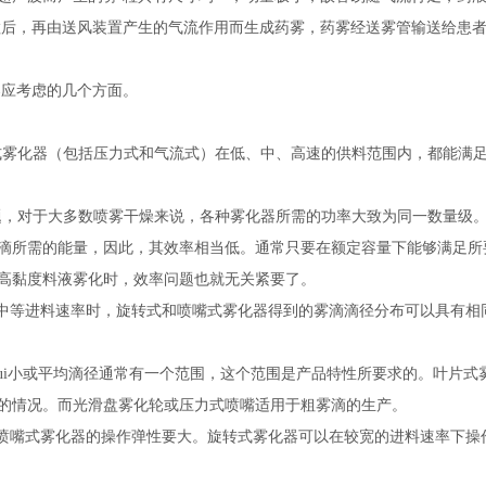
粒后，再由送风装置产生的气流作用而生成药雾，药雾经送雾管输送给患
器应考虑的几个方面。
式雾化器（包括压力式和气流式）在低、中、高速的供料范围内，都能满
题，对于大多数喷雾干燥来说，各种雾化器所需的功率大致为同一数量级
滴所需的能量，因此，其效率相当低。通常只要在额定容量下能够满足所
高黏度料液雾化时，效率问题也就无关紧要了。
中等进料速率时，旋转式和喷嘴式雾化器得到的雾滴滴径分布可以具有相
i大、zui小或平均滴径通常有一个范围，这个范围是产品特性所要求的。叶
的情况。而光滑盘雾化轮或压力式喷嘴适用于粗雾滴的生产。
喷嘴式雾化器的操作弹性要大。旋转式雾化器可以在较宽的进料速率下操