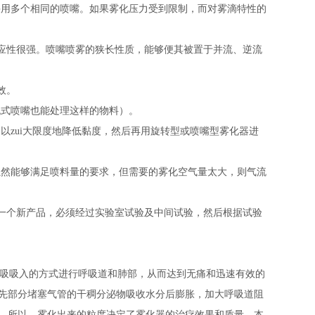
采用多个相同的喷嘴。如果雾化压力受到限制，而对雾滴特性的
应性很强。喷嘴喷雾的狭长性质，能够便其被置于并流、逆流
效。
流式喷嘴也能处理这样的物料）。
zui大限度地降低黏度，然后再用旋转型或喷嘴型雾化器进
虽然能够满足喷料量的要求，但需要的雾化空气量太大，则气流
一个新产品，必须经过实验室试验及中间试验，然后根据试验
吸吸入的方式进行呼吸道和肺部，从而达到无痛和迅速有效的
先部分堵塞气管的干稠分泌物吸收水分后膨胀，加大呼吸道阻
。所以，雾化出来的粒度决定了雾化器的治疗效果和质量。本