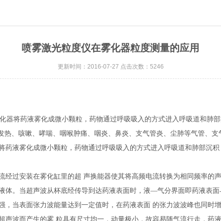
喷雾激光粒度仪在雾化器粒度测量的应用
更新时间：2016-07-27 点击次数：5246
化器将药液雾化成微小颗粒，药物通过呼吸吸入的方式进入呼吸道和肺部
发热、咳嗽、哮喘、咽喉肿痛、咽炎、鼻炎、支气管炎、尘肺等气管、支
将药液雾化成微小颗粒，药物通过呼吸吸入的方式进入呼吸道和肺部沉积
流经过安装在雾化缸里的超
声换能器使其将高频电流转换为相同频率的
液体。当超声波从杯底经传导到达药液表面时，液—气分界面即药液表面
强，当表面张力波能量达到一定值时，在药液表面
的张力波波峰也同时
超声波而产生的雾
粒具有尺寸均一，动量极小，故容易随气流行走，药