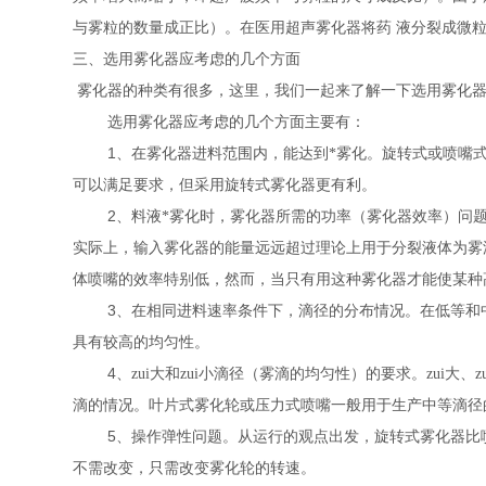
与雾粒的数量成正比）。在医用超声雾化器将药
液分裂成微
三、
选用雾化器应考虑的几个方面
雾化器的种类有很多，这里，我们一起来了解一下选用雾化
选用雾化器应考虑的几个方面主要有：
1
、在雾化器进料范围内，能达到*雾化。旋转式或喷嘴
可以满足要求，但采用旋转式雾化器更有利。
2
、料液*雾化时，雾化器所需的功率（雾化器效率）问
实际上，输入雾化器的能量远远超过理论上用于分裂液体为雾
体喷嘴的效率特别低，然而，当只有用这种雾化器才能使某种
3
、在相同进料速率条件下，滴径的分布情况。在低等和
具有较高的均匀性。
4
、zui大和zui小滴径（雾滴的均匀性）的要求。zu
滴的情况。叶片式雾化轮或压力式喷嘴一般用于生产中等滴径
5
、操作弹性问题。从运行的观点出发，旋转式雾化器比
不需改变，只需改变雾化轮的转速。