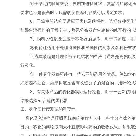
对于给定的喷嘴来说，要增加进料速率，就需增加雾化
要求也不是很高时，只需改变喷嘴孔径就可以满足要求。
6
、干燥室的结构要适应于雾化器的操作。选择各种雾化
和混合流操作的干燥室中，热风分布器产生旋转的或平行的气
7
、物料的性质要适应于雾化器的操作。对于低黏度、非
雾化轮还适用于处理腐蚀性和磨蚀性的泥浆及各种粉末
气流式喷嘴是处理长分子链结构的料液（通常是高黏度及
行雾化。
每一种雾化器都可能有一些它不能适用的情况。例如含
式喷嘴不适合。如果料液是含有长链分子的聚合物，用叶轮式
8
、有关该产品的雾化器实际运行经验。对于一套新的喷
结果选择zui合适的雾化器。
四、雾化器粒度测试的重要性
雾化吸入治疗是呼吸系统疾病治疗方法中一种十分有效的治
目的。雾化的药物液滴大小直接影响药物的吸收效果。如果液
力，可能会产生缺氧现象，且会使药液结成水珠挂在内腔壁上