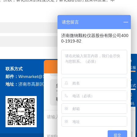
请您留言
济南微纳颗粒仪器股份有限公司400
0-1919-82
您好！欢迎前来咨询，很高兴为您
在线交流
在线客服
联系方式
服务，请问您要咨询什么问题呢？
邮件：
Wnmarket@126.com
地址：
济南市高新区大学科技园北区F座
您好，看您停留很久了，是否找到
联系方式
了需求产品，您可以直接在线与我
微信扫描关注我们
联系！
二维码
提交
发起咨询
可按Enter键发起咨询