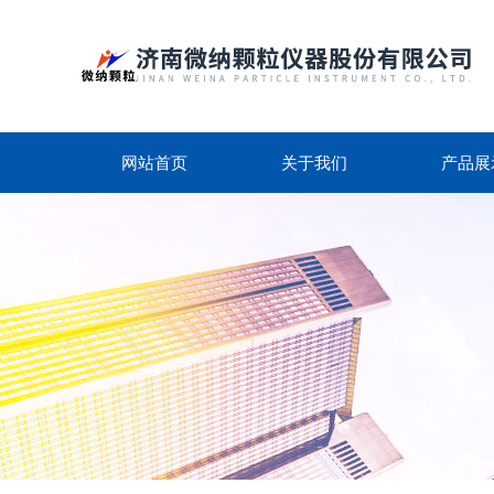
网站首页
关于我们
产品展