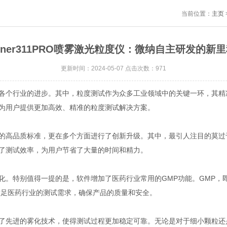
当前位置：
主页
nner311PRO喷雾激光粒度仪：微纳自主研发的新
更新时间：2024-05-07 点击次数：971
个行业的进步。其中，粒度测试作为众多工业领域中的关键一环，其精
，旨在为用户提供更加高效、精准的粒度测试解决方案。
一贯的高品质标准，更在多个方面进行了创新升级。其中，最引人注目的莫
了测试效率，为用户节省了大量的时间和精力。
的优化。特别值得一提的是，软件增加了医药行业常用的GMP功能。GMP
好地满足医药行业的测试需求，确保产品的质量和安全。
用了先进的雾化技术，使得测试过程更加稳定可靠。无论是对于细小颗粒还是较