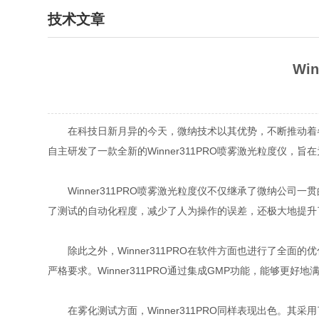
技术文章
Wi
在科技日新月异的今天，微纳技术以其优势，不断推动着各
自主研发了一款全新的Winner311PRO喷雾激光粒度仪
Winner311PRO喷雾激光粒度仪不仅继承了微纳公司
了测试的自动化程度，减少了人为操作的误差，还极大地提升
除此之外，Winner311PRO在软件方面也进行了全面
严格要求。Winner311PRO通过集成GMP功能，能够更
在雾化测试方面，Winner311PRO同样表现出色。其采