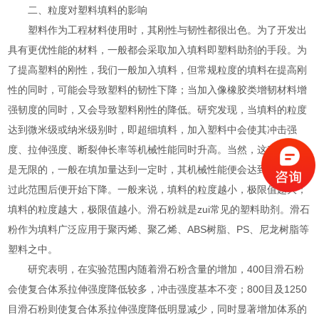
二、粒度对塑料填料的影响
塑料
作为工程材料使用时，其刚性与韧性都很出色。为了开发出
具有更优性能的材料，一般都会采取加入填料即塑料助剂的手段。为
了提高塑料的刚性，我们一般加入填料，但常规粒度的填料在提高刚
性的同时，可能会导致塑料的韧性下降；当加入像橡胶类增韧材料增
强韧度的同时，又会导致塑料刚性的降低。研究发现，当填料的粒度
达到微米级或纳米级别时，即超细填料，加入塑料中会使其冲击强
度、拉伸强度、断裂伸长率等机械性能同时升高。
当然
，这种升高不
是无限的，一般在填加量达到一定时，其机械性能便会达到极限，超
过此
范围
后便开始下降。一般来说，填料的粒度越小，极限值越大；
填料的粒度越大，极限值越
小
。滑石粉就是zui常见的塑料助剂。滑石
粉作为填料广泛应用于聚丙烯、聚乙烯、ABS树脂、PS、尼龙树脂等
塑料之中。
研究
表明，在实验范围内随着滑石粉含量的增加，400
目
滑石粉
会使复合体系拉伸强度降低较多，冲击强度基本不变；800
目
及1250
目
滑石粉则使复合体系拉伸强度降低明显减少，同时
显著
增加体系的