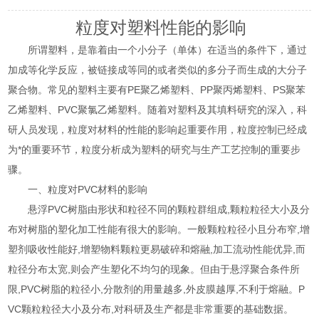
粒度对塑料性能的影响
所谓塑料，
是靠着由一个小分子（单体）在适当的条件下
，通过
加成等化学反应，
被链接成等同的或者类似的多分子而生成
的大分子
聚合物。常见的塑料主要有
PE聚乙烯塑料、PP聚丙烯塑料、PS聚苯
乙烯塑料、PVC聚氯乙烯塑料。
随着对塑料及其填料研究的深入，科
研人员发现，粒度对材料的性能的影响起重要作用，粒度控制已经成
为*的重要环节，粒度分析成为塑料的研究与生产工艺控制的重要步
骤。
一、粒度
对PVC材料的影响
悬浮
PVC树脂由形状和粒径不同的颗粒群组成,颗粒粒径大小及分
布对树脂的塑化加工性能有很大的影响。一般颗粒粒径小且分布窄,增
塑剂吸收性能好,增塑物料颗粒更易破碎和熔融,加工流动性能优异,
而
粒径分布太宽,
则
会产生塑化不均匀的现象。但由于悬浮聚合条件所
限,PVC树脂的粒径小,分散剂的用量越多,外皮膜越厚,不利于熔融。P
VC颗粒粒径大小及分布,对科研及生产都是非常重要的基础数据。