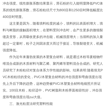
冲击强度
。
线性膨胀系数结果显示，滑石粉的引入能明显降低PVC体
系的线性膨胀系数，滑石粉粒径尺寸为800
目
和1250
目
时降低幅度比
400
目
时明显。
这主要是因为，
随着填料粒度的减小，填料的比表面积增大，填
料与树脂的接触面积增大，在塑料受到冲击时，会产生更多的微细裂
缝及变形，从而吸收更多的冲击能，机械强度增大；当填料的加入量
超过一定量时，粒子之间因浓度大而过于接近，导致裂缝变大，机械
强度降低。
作为近年来蓬勃发展的
木塑复合材料
，就是通过
木粉等废植物纤
维混合成新的木质材料
与聚乙烯、聚丙烯等塑料混合合成的。研究人
员
研究了木粉粒径对复合体系力学性能的影响。结果表明:随着填充P
VC木粉粒径的变化，PVC/木塑复合材料的冲击强度和弯曲强度出现
先上升后下降的趋势，这种趋势被PVC/木塑复合材料电镜照片所证
实。100目木粉，粒径适中，PVC树脂和木粉界面相容性好，冲击强
度和弯曲强度出现zui大值
。
三、激光粒度法研究塑料性能