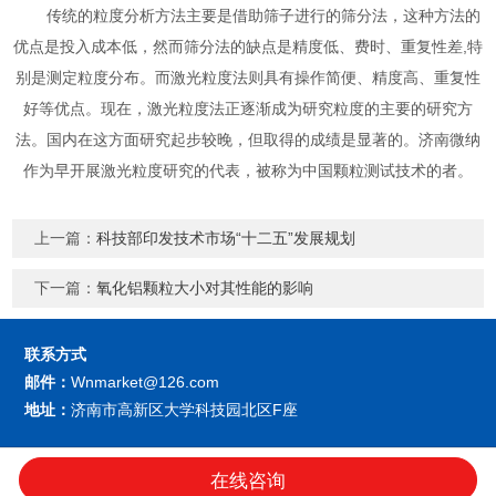
传统的粒度分析方法主要是借助筛子进行的筛分法，这种方法的
优点是投入成本低，然而
筛分法的缺点是精度低、费时、重复性差,特
别是测定粒度分布。
而激光粒度法则具有操作简便、精度高、重复性
好等优点。现在，激光粒度法正逐渐成为研究粒度的主要的研究方
法。国内在这方面研究起步较晚，但取得的成绩是显著的。济南微纳
作为早开展激光粒度研究的代表，被称为中国颗粒测试技术的者。
上一篇：
科技部印发技术市场“十二五”发展规划
下一篇：
氧化铝颗粒大小对其性能的影响
联系方式
邮件：
Wnmarket@126.com
地址：
济南市高新区大学科技园北区F座
济南微纳颗粒仪器股份有限公司
版权所
技术支持：
仪表网
管理登陆
在线咨询
有 2019
GoogleSitemap