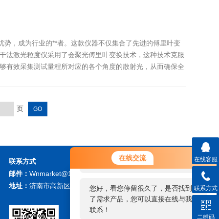
优势，成为行业的**者。这款仪器不仅集合了先进的傅里叶变
干法激光粒度仪采用了会聚光傅里叶变换技术，这种技术克服
够有效采集测试量程所对应的各个角度的散射光，从而确保全
页
您好！欢迎前来咨询，很高兴为您
在线交流
在线客服
联系方式
服务，请问您要咨询什么问题呢？
邮件：
Wnmarket@126.com
地址：
济南市高新区大学科技园北区F座
您好，看您停留很久了，是否找到
联系方式
了需求产品，您可以直接在线与我
微信扫描关注我们
联系！
二维码