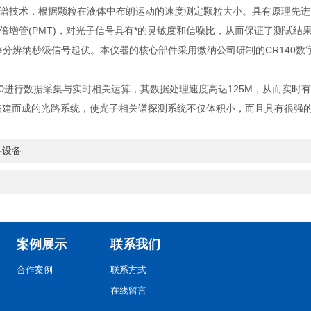
技术，根据颗粒在液体中布朗运动的速度测定颗粒大小。具有原理先进
增管(PMT)，对光子信号具有*的灵敏度和信噪比，从而保证了测试结
分辨纳秒级信号起伏。本仪器的核心部件采用微纳公司研制的CR140数字
0进行数据采集与实时相关运算，其数据处理速度高达125M，从而实时
建而成的光路系统，使光子相关谱探测系统不仅体积小，而且具有很强
件设备
案例展示
联系我们
合作案例
联系方式
在线留言