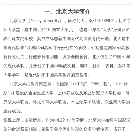
一、北京大学简介
北京大学（Peking University），简称北大，诞生于1898年，初名
京
师大学堂
，是中国近代*所
国立大学
[1] ，也是zui早以“大学”身份及名
称而建立的学校，其成立标志着中国近代
高等教育
的开端。北大是中
国近代以来*以国家zui高学府身份创立的学校，zui初也是国家zui高教
育行政机关，行使
教育部
职能，统管全国教育。北大催生了中国zui早
的现代学制，并开创了中国zui早的文科、
理科
、社科、农科、
医科
等
大学学科，是近代以来中国高等教育的奠基者。
北京大学由
教育部
直属，系国家“
211工程
”、“
985工程
”、“
2011计
划
”[2] 建设的
全国重点大学
，是
C9联盟
以及
东亚研究型大学协会
、
研
究型大学联盟
、
环太平洋大学联盟
、
21世纪学术联盟
、
东亚四大学
的
重要成员。
巍巍上庠，国运所系。作为中国的zui高学府，北京大学始终与国家民
族的命运紧密相连，聚集了各个历史时期的众多学者专家，培养了一