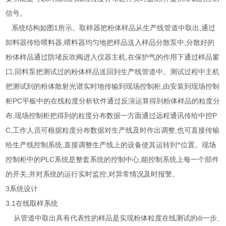
信号。
1
,
系统结构如图
所示。取样器把粉体样品从生产线管道中取出
通过
,
,
卸料器传给喂料器
喂料器均匀地把样品送入样品分散泵中
分散好的
,
粉体样品通过防堵反吹阀进入仪器主机
在保护气的作用下通过样品窗
,
口
回料泵把测试过的粉体样品送回到生产线管道中。测试过程中主机
,
把测试到的粉体散射光谱实时地传输到现场控制柜
由安装到现场控制
PC
柜
平板中的在线粒度分析软件通过反演运算得到粉体样品的粒度分
,
P
布
现场控制柜把得到的粒度分布数据一方面通过远程通讯传给中控
C,
,
工作人员可根据粒度分布数据对生产线及时作出调整
也可直接传输
,
给生产线控制系统
直接调整生产线上的设备使其运转到*位置。现场
PLC
,
控制柜中的
系统是整套系统的控制中心
能控制系统上每一个部件
,
,
的开关
并对系统的运行实时监控
对异常情况及时报警。
3
系统设计
3.1
在线取样系统
,
从管道中取出具有代表性的样品是实现粉体粒度在线测试的di一步