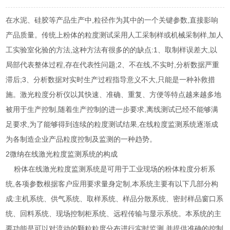
,
,
在水泥、硅胶等产品生产中
粒径作为其中的一个关键参数
直接影响
,
产品质量。传统上
粉体的粒度测试采用人工采制样或机械采制样
加人
,
:1
,
工实验室化验的方法
这种方法有很多的的缺点
、取制样误差大
以
,
;2
,
,
局部代表整体过程
存在代表性问题
、不在线
不实时
分析数据严重
;3
,
滞后
、分析数据对实时生产过程指导意义不大
只能是一种补救措
施。
激光粒度分析仪以其快速、准确、重复、方便等特点越来越多地
,
,
被用于生产控制
随着
生产控制的进一步要求
离线测试已经不能够满
,
,
足要求
为了能够得到连续的粒度测试结果
在线粒度监测系统逐渐成
为各制造企业产品粒度控制及监测的一种趋势。
2
微纳在线激光粒度监测系统的构成
粉体在线激光粒度监测系统是可用于工业现场的粉体粒度分析系
,
,
统
各项参数根据客
户应用要求量身定制
本系统主要有以下几部分构
:
成
主机系统、供气系统、取样系统、
样品分散系统、密封样品窗口系
统、回料系统、现场控制柜系统、远程传输与显示系统。
本系统的主
,
要功能是可以对流动的颗粒粒度分布进行实时监测
并提供准确的控制