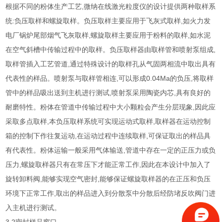
,
根据不同的粉体
生产工艺
微纳在线激光粒度仪的设计提供两种取样系
:
,
统
负压取样和螺旋取样。负压取样主要应用于飞灰式取样
如火力发
,
,
电厂锅炉尾部烟气飞灰取样
螺旋取样主要应用于粉料的取样
如水泥
,
在空气斜槽中传输过程中的取样。负压取样器由取样管和喷射泵组成
,
取样管插入工艺管道
通过特殊设计的取样孔从气固两相流中取出具有
,
0.04Ma
,
代表性的样品。喷射泵与取样管相连
可以形成
的负压
将取样
,
,
管中的样品吸出送到主机进行测试
喷射泵采用陶瓷内芯
具有良好的
,
耐磨特性。粉体在管道中传输过程中大小颗粒会产生分层现象
因此应
,
,
采取多点取样
本负压取样系统可实现运动式取样
取样器在运动控制
,
,
箱的控制下作往复运动
在运动过程中连续取样
可保证取出的样品具
,
有代表性。粉体运输一般采用气体输送
管道中存在一定的正压力或负
,
,
压力
螺旋取样器只有在常压下才能正常工作
因此在本设计中加入了
,
,
旋转卸料阀
能够实现空气密封
能够保证螺旋取样器的在正压和负压
,
环境下正常工作
取出的样品进入到分散泵中分散后经防堵反吹阀门进
入主机进行测试。