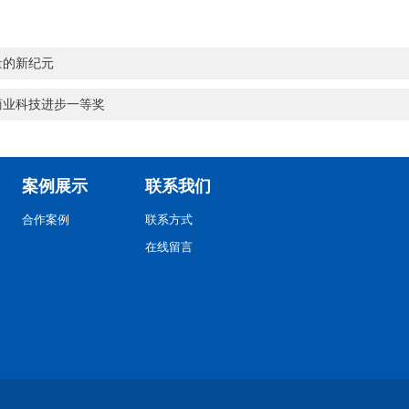
量的新纪元
商业科技进步一等奖
案例展示
联系我们
合作案例
联系方式
在线留言