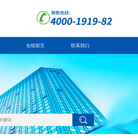
在线留言
联系我们