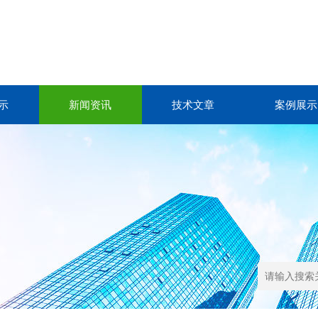
示
新闻资讯
技术文章
案例展示