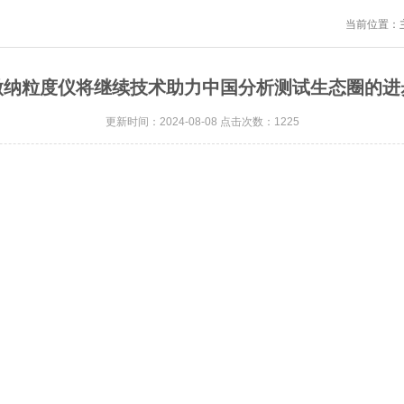
当前位置：
微纳粒度仪将继续技术助力中国分析测试生态圈的进
更新时间：2024-08-08 点击次数：1225