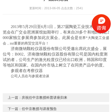
更新时间：2013-06-05 点击次数：2541
2013
年
5
月
29
日至
6
月
1
日，第
27
届
陶瓷工业技术与产品展
览会
在
广交会琶洲展馆
如期举行，
有来自
20
多个和地区的近
2
000
家独立参展商参加此次展会。
此展会是
世界*大陶瓷工业盛
会，zui重要的商贸交流平台！
济南微纳颗粒仪器股份有限公司
受邀出席此次盛会，展
位号：
B002
。济南微纳颗粒仪器股份有限公司是国内粒度测
试的者，
公司生产的
激光粒度仪
已经出口欧洲，韩国和印度
等地区和国家
。
在国内外市场上树立了在同类产品中的度。
参观者在考察仪器
公司人员在与参观者洽谈
上一篇：
庆祝任中京教授科普讲座归来
下一篇：
任中京教授与讲座预告