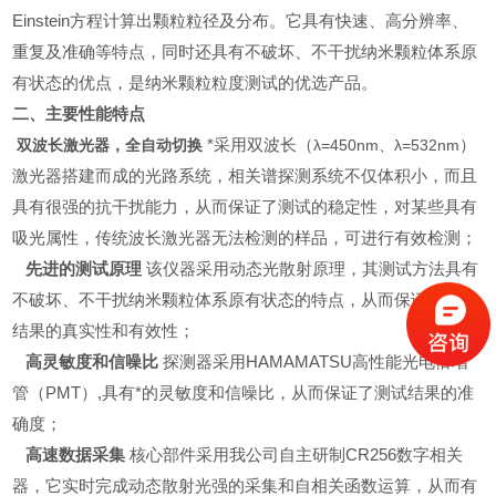
Einstein方程计算出颗粒粒径及分布。它具有快速、高分辨率、
重复及准确等特点，同时还具有不破坏、不干扰纳米颗粒体系原
有状态的优点，是纳米颗粒粒度测试的优选产品。
二、主要性能特点
双波长激光器，全自动切换
*采用双波长（
λ=450nm、λ=532nm
）
激光器搭建而成的光路系统，相关谱探测系统不仅体积小，而且
具有很强的抗干扰能力，从而保证了测试的稳定性，对某些具有
吸光属性，传统波长激光器无法检测的样品，可进行有效检测；
先进的测试原理
该仪器采用动态光散射原理，其测试方法具有
不破坏、不干扰纳米颗粒体系原有状态的特点，从而保证了测试
结果的真实性和有效性；
高灵敏度和信噪比
探测器
采用
HAMAMATSU
高性能光电倍增
管（PMT）,具有*的灵敏度和信噪比，从而保证了测试结果的准
确度；
高速数据采集
核心部件采用我公司自主研制CR256数字相关
器，它实时完成动态散射光强的采集和自相关函数运算，从而有