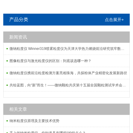
产品分类
点击展开+
新闻资讯
微纳粒度仪 Winner319喷雾粒度仪为天津大学热力燃烧前沿研究筑牢数据根基
图像粒度仪与激光粒度仪的区别：到底该选哪一种？
微纳粒度仪携前沿粒度检测方案亮相珠海，共探粉体产业精密化发展新路径
共绘蓝图，向“新”而生！——微纳颗粒共庆第十五届全国颗粒测试学术会议暨2025全国粉体测试技术应用研讨会
相关文章
纳米粒度仪原理及主要技术优势