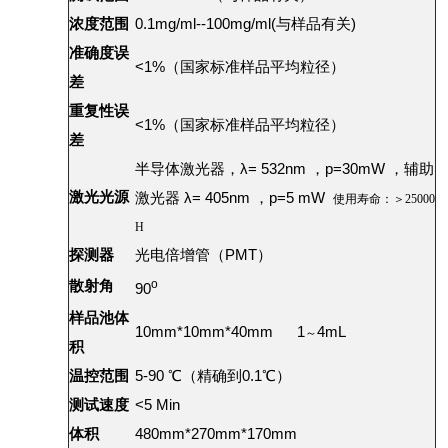
浓度范围
0.1mg/ml­--100mg/ml(与样品有关)
准确度误
<1%（国家标准样品平均粒径）
差
重复性误
<1%（国家标准样品平均粒径）
差
半导体激光器，λ= 532nm ，
p=30mW ，
辅助
激光光源
激光器
λ= 405nm
，
p=5 mW
使用寿命：＞25000
H
探测器
光电倍增管（PMT）
o
散射角
90
样品池体
10mm*10mm*40mm 1
4mL
～
积
温控范围
5-90 ℃（精确到0.1℃）
测试速度
<5 Min
体积
480mm*270mm*170mm