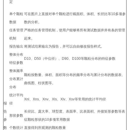
定
单个颗粒
可在图片上直接对单个颗粒进行截面积、体积、长径比等10多项参
数据
数的分析。
任务管理
严格的任务管理机制，使用户能够将所有测试数据井井有条的管理
机制
起来。
报告输出
将测试结果输出为报告，并可以自由修改报告样式。
整体分布
D10、D50（中位径）、D90、D100等颗粒分布的特征参数
特征参数
整体频率
颗粒按数量、体积、面积等分布的频率分布与累计分布的数据表、
分布累计
曲线图、柱状图等。
分布
统计平均
Xnl、Xns、Xnv、Xls、Xlv、Xsv等常用的统计平均径
报
径
告
长径比、庞大率、球型度、表面率、比表面积、外接矩形参数等表
形状参数
参
征颗粒形状的10多项常用数据
数
个数统计
直接得到所观测的颗粒数量