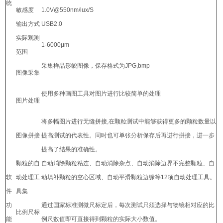
统
敏感度
1.0V@550nm/lux/S
输出方式
USB2.0
实际观测
1-6000μm
范围
采集样品形貌图像，保存格式为JPG,bmp
图像采集
使用多种画图工具对图片进行比较简单的处理
图片处理
将多幅图片进行无缝拼接,在颗粒测试中能够获得更多的颗粒数量以
图像拼接
提高测试的代表性。同时也可单张分析保存后再进行拼接，进一步
提高了结果的准确性。
颗粒的自
自动消除颗粒粘连、自动消除杂点、自动消除边界不完整颗粒、自
软
动处理工
动填补颗粒的空心区域、自动平滑颗粒边缘等12项自动处理工具。
件
具集
功
通过国家标准测微尺标定后，每次测试只须选择与物镜相对应的比
比例尺标
能
例尺数值即可直接得到颗粒的实际大小数值。