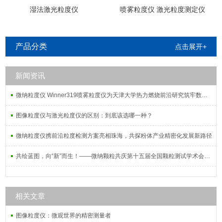
湿法激光粒度仪
喷雾粒度仪 激光粒度测定仪
产品分类
点击展开+
新闻资讯
微纳粒度仪 Winner319喷雾粒度仪为天津大学热力燃烧前沿研究筑牢数据根基
图像粒度仪与激光粒度仪的区别：到底该选哪一种？
微纳粒度仪携前沿粒度检测方案亮相珠海，共探粉体产业精密化发展新路径
共绘蓝图，向“新”而生！——微纳颗粒共庆第十五届全国颗粒测试学术会议暨2025全国粉体测试技术应用研讨会
相关文章
图像粒度仪：微观世界的精密测量者