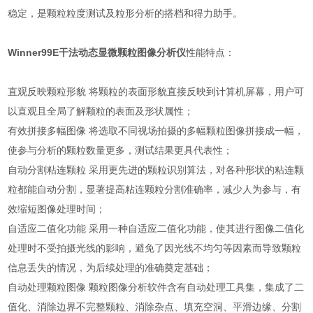
稳定，是颗粒粒度测试及粒形分析的搭档和得力助手。
Winner99E
干法动态显微颗粒图像分析仪
性能特点：
直观反映颗粒形貌 将颗粒的表面形貌直接反映到计算机屏幕，用户可
以直观且全局了解颗粒的表面及形状属性；
有效拼接多幅图像 将选取不同视场拍摄的多幅颗粒图像拼接成一幅，
使参与分析的颗粒数量更多，测试结果更具代表性；
自动分割粘连颗粒 采用更先进的颗粒识别算法，对各种形状的粘连颗
粒都能自动分割，显著提高粘连颗粒分割准确率，减少人为参与，有
效缩短图像处理时间；
自适应二值化功能 采用一种自适应二值化功能，使其进行图像二值化
处理时不受拍摄光线的影响，避免了因光线不均匀等因素而导致颗粒
信息丢失的情况，为后续处理的准确奠定基础；
自动处理颗粒图像 颗粒图像分析软件含有自动处理工具集，集成了二
值化、消除边界不完整颗粒、消除杂点、填充空洞、平滑边缘、分割