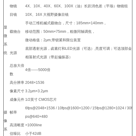
物镜
4X、10X、40X、60X、100X（油）长距消色差（平场）物镜组
目镜
10X、16X 大视野摄像目镜
手动三维机械式载物台，尺寸：185mm×140mm，
显
载物台
移动范围：50mm×75mm，粗微同轴调焦，
微
微动格值：2μm,带锁紧和限位装置
系
底部透射光源，卤素灯和LED光源（可选）,亮度可调；可选顶部金
统
光源
相落射式光源（带起偏振器）
总放大倍
4倍——5000倍
数
高分辨率
2048×1536
像素尺寸
3.2μm×3.2μm
成像元件
1/2英寸 CMOS芯片
6fps@2048×1536 / 10fps@1600×1200 / 15fps@1280×1024 / 30f
摄
帧率
ps@640×480
像
高清晰度
>1000line
系
信噪比
小于42dB