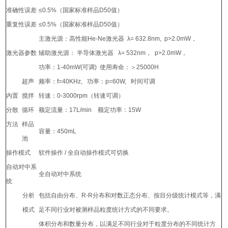
准确性误差
≤0.5%（国家标准样品D50值）
重复性误差
≤0.5%（国家标准样品D50值）
主激光源：高性能He-Ne激光器 λ= 632.8nm, p>2.0mW，
激光器参数
辅助激光源： 半导体激光器 λ= 532nm， p>2.0mW，
功率：1-40mW(可调) 使用寿命：＞25000H
超声
频率：f=40KHz, 功率：p=60W, 时间可调
内置
搅拌
转速：0-3000rpm（转速可调）
分散
循环
额定流量：17L/min 额定功率：15W
方法
样品
容量：450mL
池
操作模式
软件操作 / 全自动操作模式可切换
自动对中系
全自动对中系统
统
分析
包括自由分布、R-R分布和对数正态分布、按目分级统计模式等，满
模式
足不同行业对被测样品粒度统计方式的不同要求。
体积分布和数量分布，以满足不同行业对于粒度分布的不同统计方