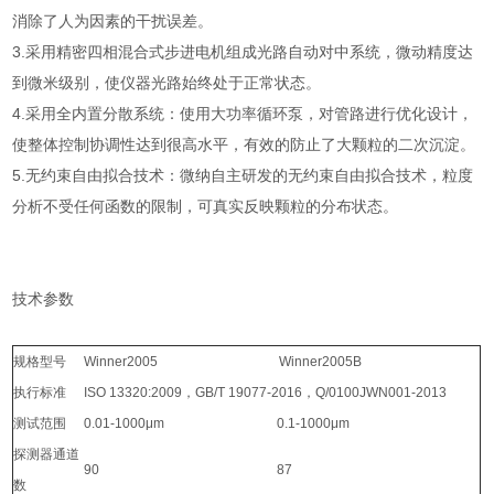
消除了人为因素的干扰误差。
3.采用精密四相混合式步进电机组成光路自动对中系统，微动精度达
到微米级别，使仪器光路始终处于正常状态。
4.采用全内置分散系统：使用大功率循环泵，对管路进行优化设计，
使整体控制协调性达到很高水平，有效的防止了大颗粒的二次沉淀。
5.无约束自由拟合技术：微纳自主研发的无约束自由拟合技术，粒度
分析不受任何函数的限制，可真实反映颗粒的分布状态。
技术参数
规格型号
Winner2005
Winner2005B
执行标准
ISO 13320:2009，GB/T 19077-2016，Q/0100JWN001-2013
测试范围
0.01-1000μm
0.1-1000μm
探测器通道
90
87
数