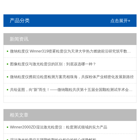
产品分类
点击展开+
新闻资讯
微纳粒度仪 Winner319喷雾粒度仪为天津大学热力燃烧前沿研究筑牢数据根基
图像粒度仪与激光粒度仪的区别：到底该选哪一种？
微纳粒度仪携前沿粒度检测方案亮相珠海，共探粉体产业精密化发展新路径
共绘蓝图，向“新”而生！——微纳颗粒共庆第十五届全国颗粒测试学术会议暨2025全国粉体测试技术应用研讨会
相关文章
Winner2000ZD湿法激光粒度仪：粒度测试领域的实力产品