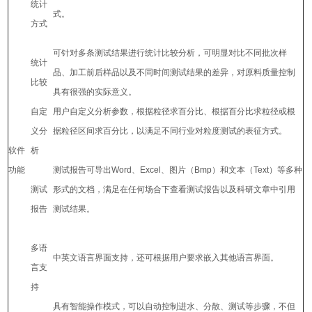
统计
式。
方式
可针对多条测试结果进行统计比较分析，可明显对比不同批次样
统计
品、加工前后样品以及不同时间测试结果的差异，对原料质量控制
比较
具有很强的实际意义。
自定
用户自定义分析参数，根据粒径求百分比、根据百分比求粒径或根
义分
据粒径区间求百分比，以满足不同行业对粒度测试的表征方式。
软件
析
功能
测试报告可导出Word、Excel、图片（Bmp）和文本（Text）等多种
测试
形式的文档，满足在任何场合下查看测试报告以及科研文章中引用
报告
测试结果。
多语
中英文语言界面支持，还可根据用户要求嵌入其他语言界面。
言支
持
具有智能操作模式，可以自动控制进水、分散、测试等步骤，不但