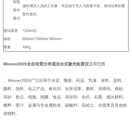
智能
减轻测试人员的工作量，而且由于无人为因素干扰，测试结果的重
操作
复性更好。
模式
测试速度
<2min/次
体积
860mm*390mm*460mm
重量
40Kg
Winner2005
全自动宽分布湿法台式激光粒度仪
适用范围
Winner2005广泛应用于水泥、陶瓷、药品、乳液、涂料、染料、
颜料、填料、化工产品、催化剂、钻井泥浆、磨料、润滑剂、煤粉、
泥砂、粉尘、细胞、细菌、食品、添加剂、农药、石墨、感光材料、
燃料、墨汁、金属与非金属粉末、碳酸钙、高岭土、水煤浆及其他粉
状物料。