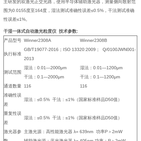
主研发的双激光正交光路，使用半导体辅助激光器，测量侧向散射范
围为0.0155度至164度，湿法测试准确性误差≤0.5%，干法测试准确
性误差≤1%。
干湿一体式自动激光粒度仪
技术参数:
产品型号
Winner2308A
Winner2308B
GB/T19077-2016；ISO 13320:2009； Q/0100JWN001-
执行标准
2013
湿法：0.01—2000μm
湿法：0.01—1200μm
测试范围
干法：0.1—2000μm
干法：0.1—1200μm
通道数量
116
116
准确性误
湿法：≤0.5% 干法：≤1%（国家标准样品D50值）
差
重复性误
湿法：≤0.5% 干法：≤1%（国家标准样品D50值）
差
激光器参
主激光源：高性能激光器 λ= 639nm 功率P＞2mW
数
辅助激光源：蓝光激光器 λ= 405nm 功率：P＞2mW