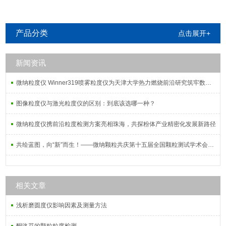
产品分类
点击展开+
新闻资讯
微纳粒度仪 Winner319喷雾粒度仪为天津大学热力燃烧前沿研究筑牢数据根基
图像粒度仪与激光粒度仪的区别：到底该选哪一种？
微纳粒度仪携前沿粒度检测方案亮相珠海，共探粉体产业精密化发展新路径
共绘蓝图，向“新”而生！——微纳颗粒共庆第十五届全国颗粒测试学术会议暨2025全国粉体测试技术应用研讨会
相关文章
浅析磨圆度仪影响因素及测量方法