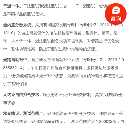
干湿一体。
干法测试和湿法测试二合一，干、湿测试一键切换，可满
足不同样品的测试需求。
全内置分散系统。
采用获得国家发明专l利（专l利号:ZL.2010 1 0533
181.6）的自主研发设计的湿法颗粒循环装置，集搅拌、超声、循
环、排水于一体，湿法测试配备大功率循环泵，对管路进行优化设
计，整体协调性高，防止了测试过程中大颗粒的沉淀。
光路自动对中。
自主研发三维自动对中系统（专l利号：ZL . 2013 2 0
835882 . 4），采用精密四相混合式步进电机，微精度达到微米级
别，使仪器光路始终处于对中状态，为测试结果的准确性和稳定性提
供了基础保障。
无约束自由拟合技术。
粒度分析不受任何函数限制，真实反映颗粒分
布状态。
双光路设计测试范围广。
采用会聚光傅里叶变换技术，使散射光不受
透镜孔径约束；采用双谱面光路设计，测量范围扩大至2000微米；自