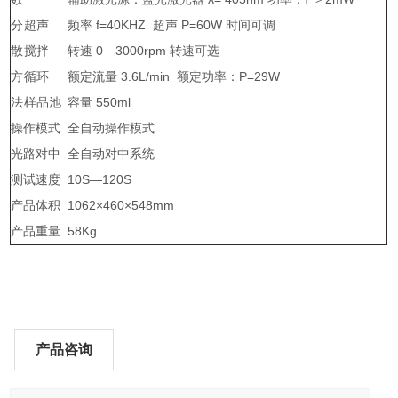
分
超声
频率 f=40KHZ 超声 P=60W 时间可调
散
搅拌
转速 0—3000rpm 转速可选
方
循环
额定流量 3.6L/min 额定功率：P=29W
法
样品池
容量 550ml
操作模式
全自动操作模式
光路对中
全自动对中系统
测试速度
10S—120S
产品体积
1062×460×548mm
产品重量
58Kg
产品咨询