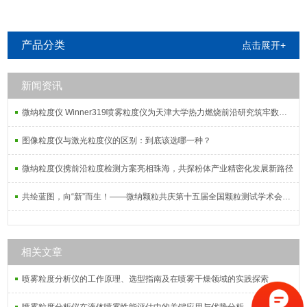
产品分类
点击展开+
新闻资讯
微纳粒度仪 Winner319喷雾粒度仪为天津大学热力燃烧前沿研究筑牢数据根基
图像粒度仪与激光粒度仪的区别：到底该选哪一种？
微纳粒度仪携前沿粒度检测方案亮相珠海，共探粉体产业精密化发展新路径
共绘蓝图，向“新”而生！——微纳颗粒共庆第十五届全国颗粒测试学术会议暨2025全国粉体测试技术应用研讨会
相关文章
喷雾粒度分析仪的工作原理、选型指南及在喷雾干燥领域的实践探索