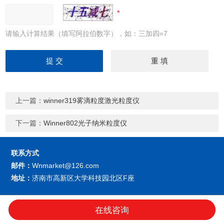
请输入计算结果（填写阿拉伯数字），如：三加四=7
上一篇：
winner319雾滴粒度激光粒度仪
下一篇：
Winner802光子纳米粒度仪
联系方式
邮件：
Wnmarket@126.com
地址：
济南市高新区大学科技园北区F座
济南微纳颗粒仪器股份有限公司
版权所
技术支持：
仪表网
管理登陆
在线咨询
有 2019
GoogleSitemap