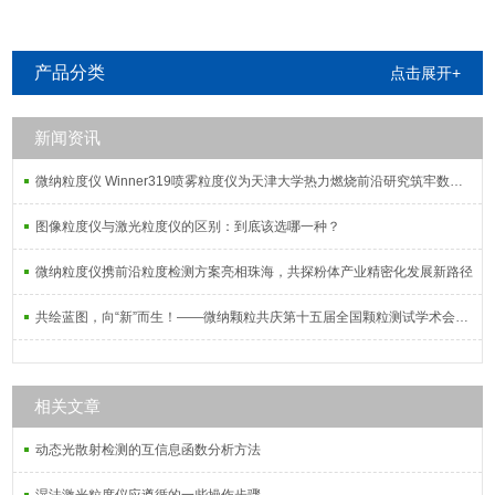
产品分类
点击展开+
新闻资讯
微纳粒度仪 Winner319喷雾粒度仪为天津大学热力燃烧前沿研究筑牢数据根基
图像粒度仪与激光粒度仪的区别：到底该选哪一种？
微纳粒度仪携前沿粒度检测方案亮相珠海，共探粉体产业精密化发展新路径
共绘蓝图，向“新”而生！——微纳颗粒共庆第十五届全国颗粒测试学术会议暨2025全国粉体测试技术应用研讨会
相关文章
动态光散射检测的互信息函数分析方法