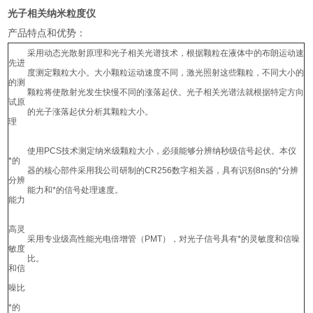
光子相关纳米粒度仪
产品特点和优势：
采用动态光散射原理和光子相关光谱技术，根据颗粒在液体中的布朗运动速
先进
度测定颗粒大小。大小颗粒运动速度不同，激光照射这些颗粒，不同大小的
的测
颗粒将使散射光发生快慢不同的涨落起伏。光子相关光谱法就根据特定方向
试原
的光子涨落起伏分析其颗粒大小。
理
使用PCS技术测定纳米级颗粒大小，必须能够分辨纳秒级信号起伏。本仪
*的
器的核心部件采用我公司研制的CR256数字相关器，具有识别8ns的*分辨
分辨
能力和*的信号处理速度。
能力
高灵
采用专业级高性能光电倍增管（PMT），对光子信号具有*的灵敏度和信噪
敏度
比。
和信
噪比
*的