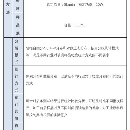
循
方
额定流量：
8L/min
额定功率：
10W
环
法
样
品
容量：
350mL
池
分
析
包括自由分布、R-R分布和对数正态分布、按目分级统计模式
模
等，满足不同行业对被测样品粒度统计方式的不同要求
式
统
计
体积分布和数量分布，以满足不同行业对于粒度分布的不同统计
方
方式
式
统
可针对多条测试结果进行统计比较分析，可明显对比不同批次样
计
品、加工前后样品以及不同时间测试结果的差异，对工业原料质
比
量控制具有很强的实际意义
较
自