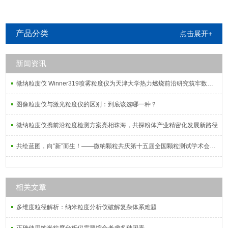
产品分类
点击展开+
新闻资讯
微纳粒度仪 Winner319喷雾粒度仪为天津大学热力燃烧前沿研究筑牢数据根基
图像粒度仪与激光粒度仪的区别：到底该选哪一种？
微纳粒度仪携前沿粒度检测方案亮相珠海，共探粉体产业精密化发展新路径
共绘蓝图，向“新”而生！——微纳颗粒共庆第十五届全国颗粒测试学术会议暨2025全国粉体测试技术应用研讨会
相关文章
多维度粒径解析：纳米粒度分析仪破解复杂体系难题