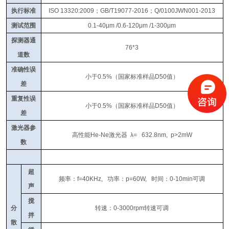
执行标准
ISO 13320:2009
；
GB/T19077-2016
；
Q/0100JWN001-2013
测试范围
0.1-40μm /0.6-120μm /1-300μm
探测器通
76*3
道数
准确性误
小于0.5%
（国家标准样品
D50
值）
差
重复性误
小于
0.5%
（国家标准样品
D50
值）
差
激光器参
高性能
He-Ne
激光器
λ= 632.8nm, p>2mW
数
超
频率：
f=40KHz,
功率：
p=60W,
时间：
0-10min
可调
声
搅
分
转速：
0-3000rpm
转速可调
拌
散