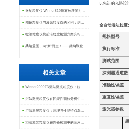
5.先进的光路
微纳粒度仪 Winner319喷雾粒度仪为天津大学热力燃烧前沿研究筑牢数据根基
图像粒度仪与激光粒度仪的区别：到底该选哪一种？
全自动湿法粒度
微纳粒度仪携前沿粒度检测方案亮相珠海，共探粉体产业精密化发展新路径
规格型号
共绘蓝图，向“新”而生！——微纳颗粒共庆第十五届全国颗粒测试学术会议暨2025全国粉体测试技术应用研讨会
执行标准
测试范围
相关文章
探测器通道数
准确性误差
Winner2000ZD湿法激光粒度仪：粒度测试领域的实力产品
重复性误差
湿法激光粒度仪在团聚性颗粒分析中的核心优势解析
激光器参数
湿法激光粒度仪：原理与性能特点深度解析
湿法激光粒度仪在陶瓷检测中的应用与优势