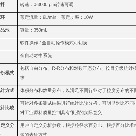
搅拌
转速：0-3000rpm转速可调
循环
额定流量：8L/min 额定功率：10W
样品池
容量：350mL
软件操作 / 全自动操作模式可切换
全自动对中系统
包括自由分布、R-R分布和对数正态分布、按目分级统计
分析模式
求
统计方式
体积分布和数量分布，以满足不同行业对于粒度分布的不
可针对多条测试结果进行统计比较分析，可明显对比不同
统计比较
对工业原料质量控制具有很强的实际意义
自定义分
用户自定义分析参数，根据粒径求百分比、根据百分比求
析
试的表征方式