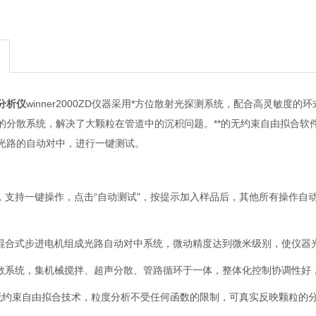
分析仪
winner2000ZD仪器采用*方位散射光探测系统，配合高灵敏
的分散系统，解决了大颗粒在管道中的沉积问题。**的无约束自由拟合软
光路的自动对中，进行一键测试。
式，支持一键操作，点击“自动测试"，按提示加入样品后，其他所有操作
项混合式步进电机组成光路自动对中系统，微动精度达到微米级别，使仪器光
分散系统，集机械搅拌、超声分散、管路循环于一体，整体化控制协调性
*的无约束自由拟合技术，粒度分析不受任何函数的限制，可真实反映颗粒的