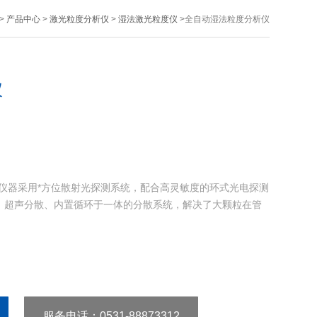
>
产品中心
>
激光粒度分析仪
>
湿法激光粒度仪
>全自动湿法粒度分析仪
仪
0ZD仪器采用*方位散射光探测系统，配合高灵敏度的环式光电探测
、超声分散、内置循环于一体的分散系统，解决了大颗粒在管
服务电话
：0531-88873312