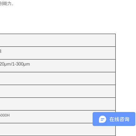
别能力。
3
120μm/1-300μm
000H