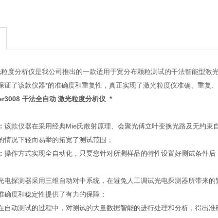
008激光粒度分析仪是我公司推出的一款适用于宽分布颗粒测试的干法智能
保证了该款仪器*的准确度和重复性，真正实现了激光粒度仪准确、重复、
er3008 干法全自动 激光粒度分析仪 *
：
：
该款仪器在采用经典Mie氏散射原理、会聚光傅立叶变换光路及无约束
的情况下轻而易举的拓宽了测试范围；
：
操作方式实现全自动化，只要您针对所测样品的特性设置好测试条件后
光电探测器采用三维自动对中系统，在避免人工调试光电探测器所带来的
准确度和稳定性提供了有力的保障；
在自动测试的过程中，对测试的大量数据智能的进行处理和分析，得出准