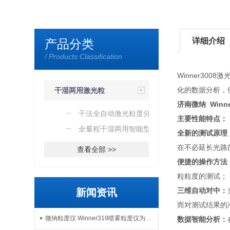
详细介绍
产品分类
/ Products Classification
Winner3
化的数据分析，
干湿两用激光粒
济南微纳 Winn
度分析仪
干法全自动激光粒度分析
主要性能特点
仪
全量程干湿两用智能型激
全新的测试原理
光粒度分析仪
在不必延长光路
查看全部 >>
便捷的操作方法
粒粒度的测试；
三维自动对中：
新闻资讯
而对测试结果的
微纳粒度仪 Winner319喷雾粒度仪为天津大学热力燃烧前沿研究筑牢数据根基
数据智能分析：