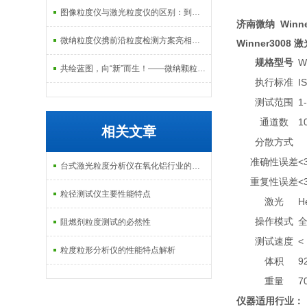
图像粒度仪与激光粒度仪的区别：到底该选哪一种？
济南微纳 Winn
微纳粒度仪携前沿粒度检测方案亮相珠海，共探粉体产业精密化发展新路径
Winner3008
激
规格型号
W
共绘蓝图，向“新”而生！——微纳颗粒共庆第十五届全国颗粒测试学术会议暨2025全国粉体测试技术应用研讨会
执行标准
I
测试范围
1
通道数
1
相关文章
分散方式
准确性误差
<
台式激光粒度分析仪在氧化铝行业的应用
重复性误差
<
粒径测试仪主要性能特点
激光
H
操作模式
阻燃剂粒度测试的必然性
测试速度
<
粒度粒形分析仪的性能特点解析
体积
9
重量
7
仪器适用行业
：