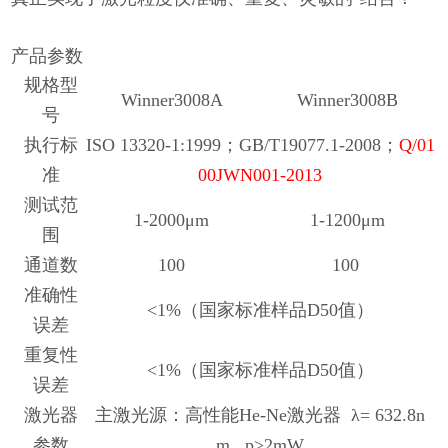
产品参数
规格型
Winner3008A
Winner3008B
号
执行标
ISO 13320-1:1999；GB/T19077.1-2008；
Q/
01
准
00
JWN001-20
13
测试范
1-2000μm
1-1200μm
围
通道数
100
100
准确性
<
1
%（国家标准样品
D50值
）
误差
重复性
<
1
%（国家标准样品
D50值
）
误差
激光器
主激光源：
高性能He-Ne激光器 λ= 632.8n
参数
m, p>2mW