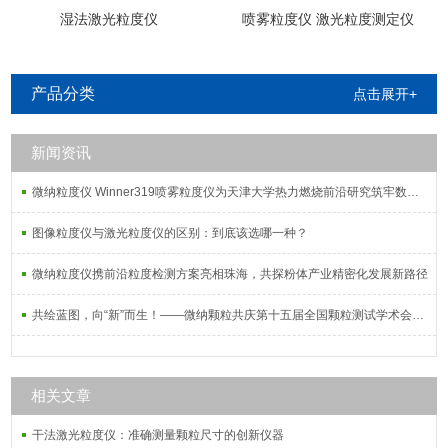
湿法激光粒度仪
喷雾粒度仪 激光粒度测定仪
产品分类
点击展开+
新闻资讯
微纳粒度仪 Winner319喷雾粒度仪为天津大学热力燃烧前沿研究筑牢数据根基
图像粒度仪与激光粒度仪的区别：到底该选哪一种？
微纳粒度仪携前沿粒度检测方案亮相珠海，共探粉体产业精密化发展新路径
共绘蓝图，向“新”而生！——微纳颗粒共庆第十五届全国颗粒测试学术会议暨2025全国粉体测试技术应用研讨会
相关文章
干法激光粒度仪：准确测量颗粒尺寸的创新仪器