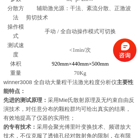
分散方
辅助激光源：
干法、紊流分散、正激波
法
剪切技术
操作模
手动 / 全自动操作模式可切换
式
测试速
<1min/次
度
体积
920mm×440mm×500mm
重量
70Kg
winner3008 全自动大量程干法激光粒度分析仪
主要性
能特点：
先进的测试原理：
采用Mie氏散射原理及无约束自由反
演技术，对任意分布的颗粒群均可给出真实的结果，
有效地提高了仪器的实用性；
的专有技术：
采用会聚光傅里叶变换技术、频谱放大
技术，不仅克服了透镜孔径对散射角的限制，在有限