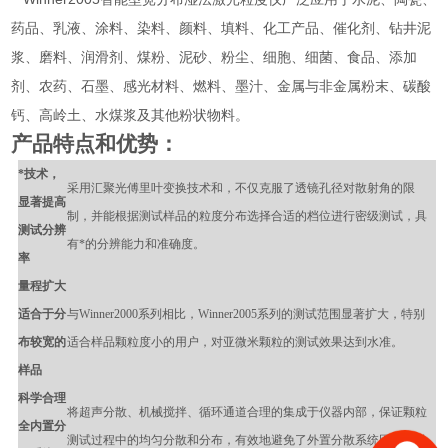
药品、乳液、涂料、染料、颜料、填料、化工产品、催化剂、钻井泥
浆、磨料、润滑剂、煤粉、泥砂、粉尘、细胞、细菌、食品、添加
剂、农药、石墨、感光材料、燃料、墨汁、金属与非金属粉末、碳酸
钙、高岭土、水煤浆及其他粉状物料。
产品特点和优势：
*技术，
采用汇聚光傅里叶变换技术和，不仅克服了透镜孔径对散射角的限
显著提高
制，并能根据测试样品的粒度分布选择合适的档位进行密级测试，具
测试分辨
有*的分辨能力和准确度。
率
量程扩大
适合于分
与Winner2000系列相比，Winner2005系列的测试范围显著扩大，特别
布较宽的
适合样品颗粒度小的用户，对亚微米颗粒的测试效果达到水准。
样品
科学合理
将超声分散、机械搅拌、循环通道合理的集成于仪器内部，保证颗粒
全内置分
测试过程中的均匀分散和分布，有效地避免了外置分散系统因管路长