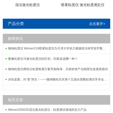
湿法激光粒度仪
喷雾粒度仪 激光粒度测定仪
产品分类
点击展开+
新闻资讯
微纳粒度仪 Winner319喷雾粒度仪为天津大学热力燃烧前沿研究筑牢数据根基
图像粒度仪与激光粒度仪的区别：到底该选哪一种？
微纳粒度仪携前沿粒度检测方案亮相珠海，共探粉体产业精密化发展新路径
共绘蓝图，向“新”而生！——微纳颗粒共庆第十五届全国颗粒测试学术会议暨2025全国粉体测试技术应用研讨会
相关文章
Winner2000ZD湿法激光粒度仪：粒度测试领域的实力产品