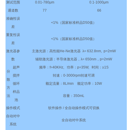
测试范围
0.01-780μm
0.1-1000μm
通道数
77
66
准确性误
<1%（国家标准样品D50值）
差
重复性误
<1%（国家标准样品D50值）
差
激光器参
主激光源：高性能He-Ne激光器 λ= 632.8nm, p>2mW
数
辅助激光源：半导体激光器，λ= 650nm，p>2mW
超声
频率：f=40KHz, 功率：p=35W, 时间：≥1S
分
搅拌
转速：0-3000rpm转速可调
散
循环
额定流量：8L/min 额定功率：10W
方
样品
法
容量：350mL
池
操作模式
软件操作 / 全自动操作模式可切换
自动对中
全自动对中系统
系统