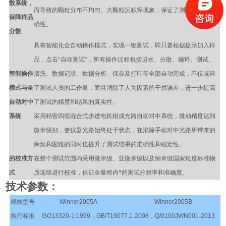
散系统，
而导致的颗粒分布不均匀、大颗粒沉积等现象，保证了测试结果的准
保障样品
确性。
分散
具有智能化全自动操作模式，实现一键测试，即只要根据提示加入样
品，点击“自动测试”，所有操作过程包括进水、分散、循环、测试、
智能操作
清洗、数据记录、数据分析、保存及打印等全部自动完成，不仅减轻
模式与全
了测试人员的工作量，而且消除了人为因素的干扰误差，进一步提高
自动对中
了测试的精度和结果的真实性。
系统
采用精密四项混合式步进电机组成光路自动对中系统，微动精度达到
微米级别，使仪器光路始终处于状态，在消除手动对中光路所带来的
麻烦和困难的同时也提升了测试结果的准确性和稳定性。
的校准方
在整个测试范围内采用微米级、亚微米级以及纳米级国家粒度标准物
式
质连续进行校准，保证全量程内*的测试分辨率和准确度。
技术参数：
规格型号
Winner2005A
Winner2005B
执行标准
ISO13320-1:1999，GB/T19077.1-2008，Q/0100JWN001-2013